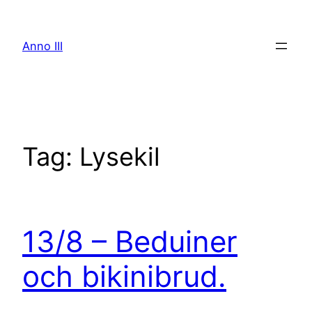
Skip
to
Anno III
content
Tag:
Lysekil
13/8 – Beduiner
och bikinibrud.