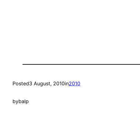
Posted
3 August, 2010
in
2010
by
balp