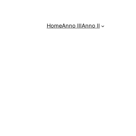
Home
Anno III
Anno II