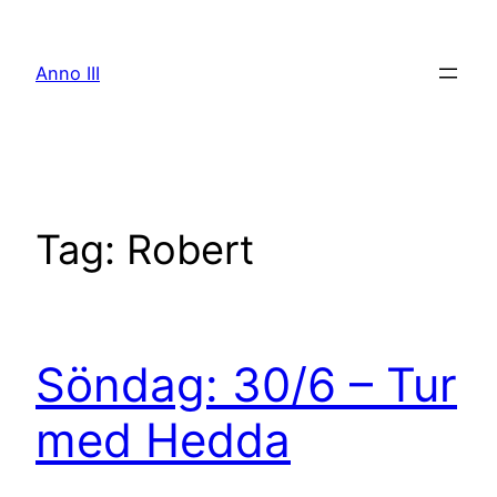
Skip
to
Anno III
content
Tag:
Robert
Söndag: 30/6 – Tur
med Hedda