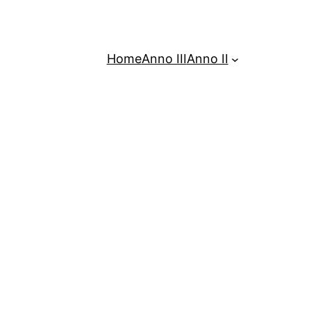
Home
Anno III
Anno II