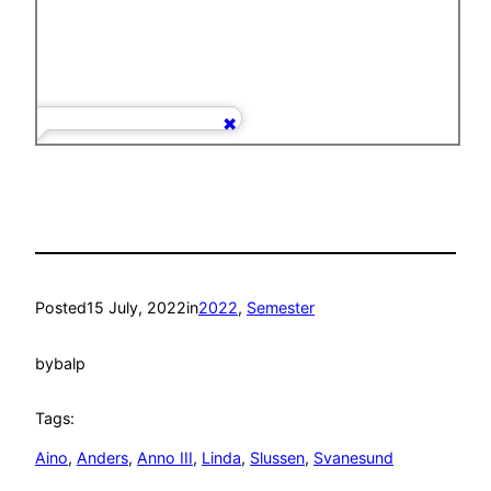
Posted
15 July, 2022
in
2022
, 
Semester
by
balp
Tags:
Aino
, 
Anders
, 
Anno III
, 
Linda
, 
Slussen
, 
Svanesund