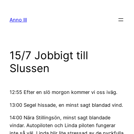
Skip
to
Anno III
content
15/7 Jobbigt till
Slussen
12:55 Efter en slö morgon kommer vi oss iväg.
13:00 Segel hissade, en minst sagt blandad vind.
14:00 Nära Stillingsön, minst sagt blandade
vindar. Autopiloten och Linda piloten fungerar
inte så väl, Linda blir lite stressad av de nyckfulla