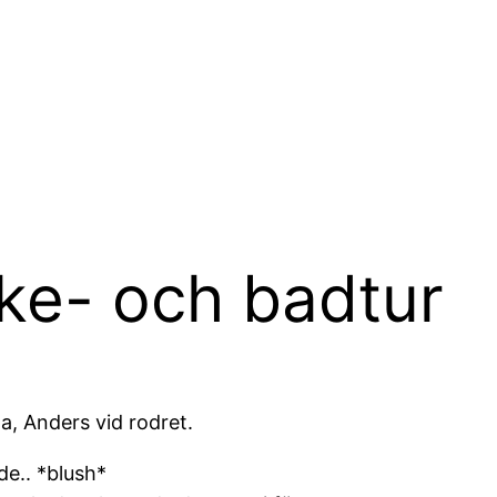
ske- och badtur
 Anders vid rodret.
de.. *blush*