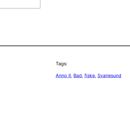
Tags:
Anno II
, 
Bad
, 
fiske
, 
Svanesund