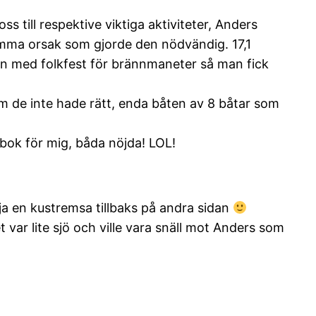
s till respektive viktiga aktiviteter, Anders
samma orsak som gjorde den nödvändig. 17,1
an med folkfest för brännmaneter så man fick
 om de inte hade rätt, enda båten av 8 båtar som
bok för mig, båda nöjda! LOL!
ölja en kustremsa tillbaks på andra sidan
 var lite sjö och ville vara snäll mot Anders som