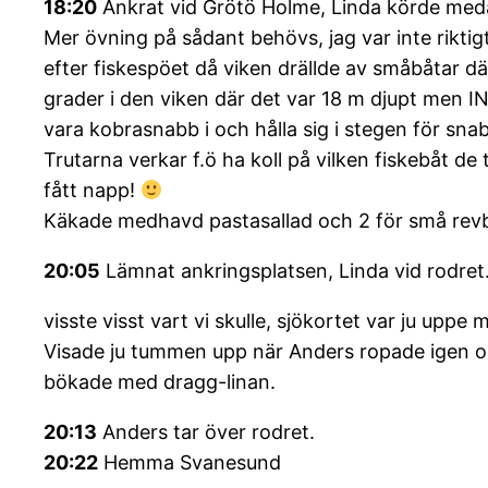
18:20
Ankrat vid Grötö Holme, Linda körde med
Mer övning på sådant behövs, jag var inte rikti
efter fiskespöet då viken drällde av småbåtar d
grader i den viken där det var 18 m djupt men 
vara kobrasnabb i och hålla sig i stegen för snabb
Trutarna verkar f.ö ha koll på vilken fiskebåt d
fått napp!
Käkade medhavd pastasallad och 2 för små revbe
20:05
Lämnat ankringsplatsen, Linda vid rodret
visste visst vart vi skulle, sjökortet var ju upp
Visade ju tummen upp när Anders ropade igen och 
bökade med dragg-linan.
20:13
Anders tar över rodret.
20:22
Hemma Svanesund