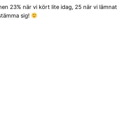
n 23% när vi kört lite idag, 25 när vi lämnat
estämma sig!