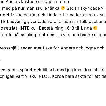
an Anders kastade draggen i fören.
gt med på hur man skulle tänka
Sedan skyndade vi os
är det fiskades från och Linda efter baddräkten av 
INTE badvänligt, verkade vara rallabanan/folkraceban
 reträtt, INTE kul! Badställning : 6-3 till Linda
e trodde på, samling runt den lilla vita och banne mig
nsspjäll, sedan mer fiske för Anders och logga och 
.
e med gamla spåret och till och med jag kan klara att f
igen vart vi skulle LOL. Körde bara sakta för att det