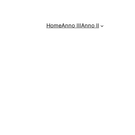
Home
Anno III
Anno II