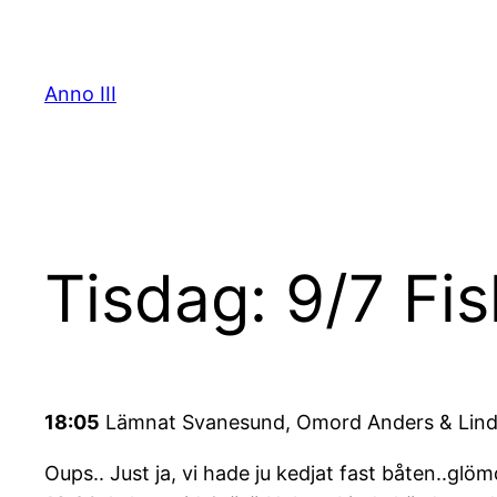
Skip
to
content
Anno III
Tisdag: 9/7 Fi
18:05
Lämnat Svanesund, Omord Anders & Linda,
Oups.. Just ja, vi hade ju kedjat fast båten..glöm