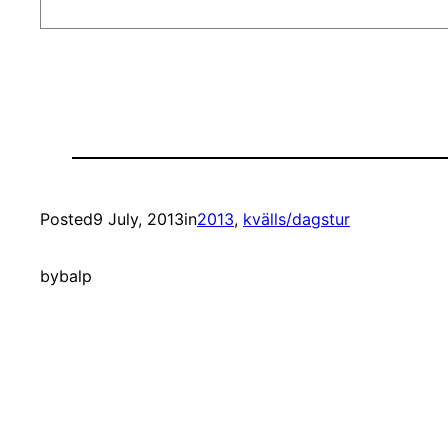
Posted
9 July, 2013
in
2013
, 
kvälls/dagstur
by
balp