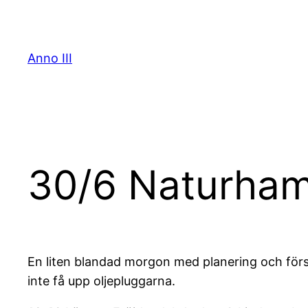
Skip
to
content
Anno III
30/6 Naturham
En liten blandad morgon med planering och försök
inte få upp oljepluggarna.