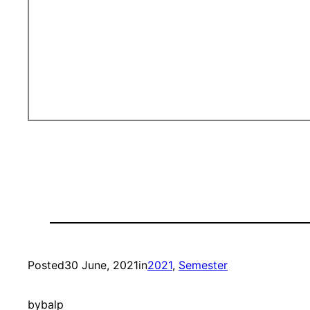
Posted
30 June, 2021
in
2021
, 
Semester
by
balp