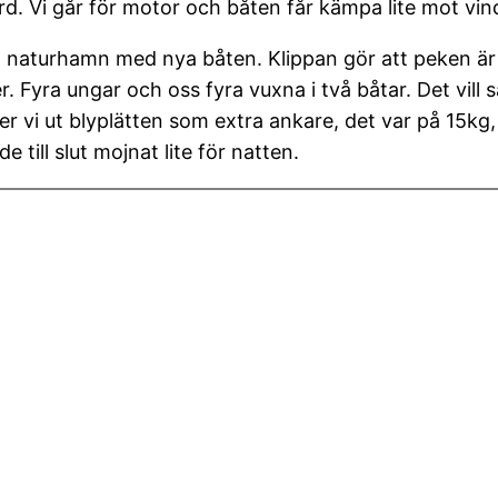
. Vi går för motor och båten får kämpa lite mot vin
 naturhamn med nya båten. Klippan gör att peken är p
. Fyra ungar och oss fyra vuxna i två båtar. Det vill s
ger vi ut blyplätten som extra ankare, det var på 15k
till slut mojnat lite för natten.