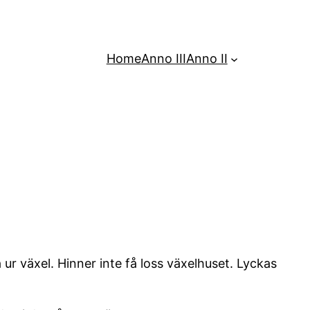
Home
Anno III
Anno II
ur växel. Hinner inte få loss växelhuset. Lyckas