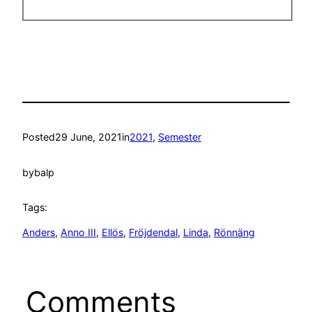
Posted
29 June, 2021
in
2021
, 
Semester
by
balp
Tags:
Anders
, 
Anno III
, 
Ellös
, 
Fröjdendal
, 
Linda
, 
Rönnäng
Comments