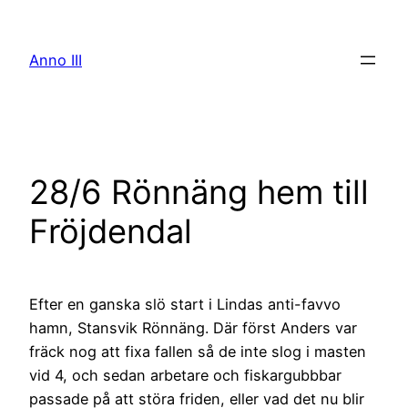
Skip
to
Anno III
content
28/6 Rönnäng hem till
Fröjdendal
Efter en ganska slö start i Lindas anti-favvo
hamn, Stansvik Rönnäng. Där först Anders var
fräck nog att fixa fallen så de inte slog i masten
vid 4, och sedan arbetare och fiskargubbbar
passade på att störa friden, eller vad det nu blir