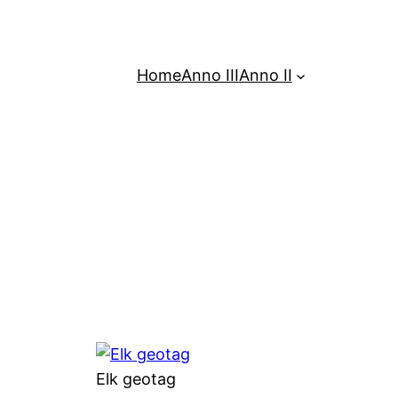
Home
Anno III
Anno II
Elk geotag