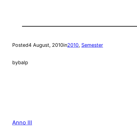
Posted
4 August, 2010
in
2010
, 
Semester
by
balp
Anno III